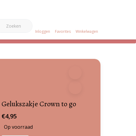
0
e Merken
Over ons
Projecten
Klantenservice
Inloggen
Favorites
Winkelwagen
Gelukszakje Crown to go
€4,95
Op voorraad