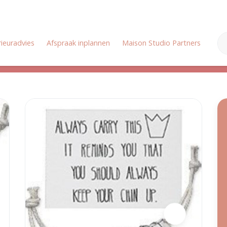
rieuradvies
Afspraak inplannen
Maison Studio Partners
Onz
Zomervakantie: Wij zijn gesloten van 18 juli tot en met 3 augustus