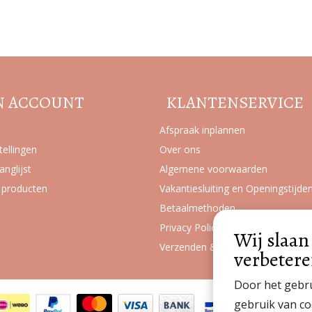
Volg de nieuwste trends en acties
N ACCOUNT
KLANTENSERVICE
Afspraak inplannen
tellingen
Over ons
anglijst
Algemene voorwaarden
k producten
Vakantiesluiting en Openingstijde
Betaalmethoden
Privacy Policy
Wij slaan
Verzenden & retourneren
verbetere
Door het gebru
gebruik van co