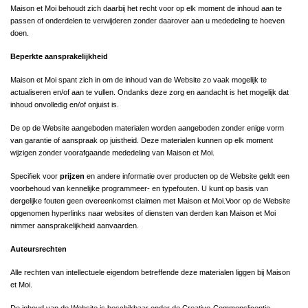
Maison et Moi behoudt zich daarbij het recht voor op elk moment de inhoud aan te
passen of onderdelen te verwijderen zonder daarover aan u mededeling te hoeven
doen.
Beperkte aansprakelijkheid
Maison et Moi spant zich in om de inhoud van de Website zo vaak mogelijk te
actualiseren en/of aan te vullen. Ondanks deze zorg en aandacht is het mogelijk dat
inhoud onvolledig en/of onjuist is.
De op de Website aangeboden materialen worden aangeboden zonder enige vorm
van garantie of aanspraak op juistheid. Deze materialen kunnen op elk moment
wijzigen zonder voorafgaande mededeling van Maison et Moi.
Specifiek voor
prijzen
en andere informatie over producten op de Website geldt een
voorbehoud van kennelijke programmeer- en typefouten. U kunt op basis van
dergelijke fouten geen overeenkomst claimen met Maison et Moi.Voor op de Website
opgenomen hyperlinks naar websites of diensten van derden kan Maison et Moi
nimmer aansprakelijkheid aanvaarden.
Auteursrechten
Alle rechten van intellectuele eigendom betreffende deze materialen liggen bij Maison
et Moi.