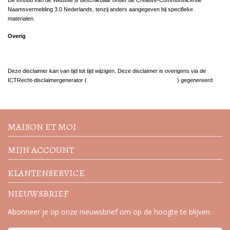
De inhoud van de Website is beschikbaar onder de Creative-Commonslicentie
Naamsvermelding 3.0 Nederlands, tenzij anders aangegeven bij specifieke
materialen.
Overig
Deze disclaimer kan van tijd tot tijd wijzigen. Deze disclaimer is overigens via de
ICTRecht-disclaimergenerator (
http://ictrecht.nl/disclaimergenerator/
) gegenereerd
Volg de nieuwste trends en
acties
MAISON ET MOI
MIJN ACCOUNT
KLANTENSERVICE
NIEUWSBRIEF
Abonneer je op onze nieuwsbrief om op de hoogte te blijven.