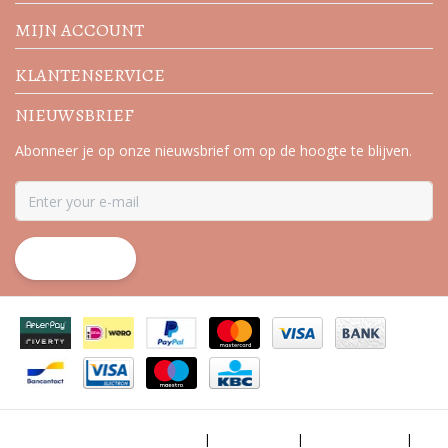
MIJN ACCOUNT
KLANTENSERVICE
NIEUWSBRIEF
Abonneer je op onze nieuwsbrief om op de hoogte te blijven.
ABONNEER
Algemene voorwaarden
|
Disclaimer
|
Privacy Policy
|