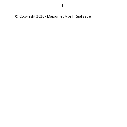
Sitemap
|
RSS Feed
© Copyright 2026 - Maison et Moi | Realisatie
InStijl Media