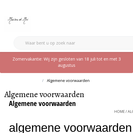
Zomervakantie: Wij zijn gesloten van 18 juli tot en met 3
augustus
Terug naar home
Algemene voorwaarden
Algemene voorwaarden
Algemene voorwaarden
HOME
/
AL
algemene voorwaarden 