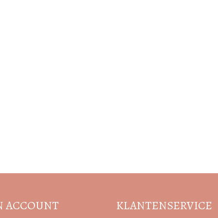
Volg de nieuwste trends en acties
N ACCOUNT
KLANTENSERVICE