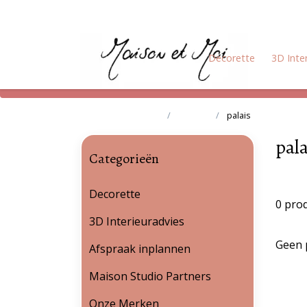
Decorette
3D Inte
Terug naar home
Merken
palais
pala
Categorieën
Decorette
0 pro
3D Interieuradvies
Geen 
Afspraak inplannen
Maison Studio Partners
Onze Merken