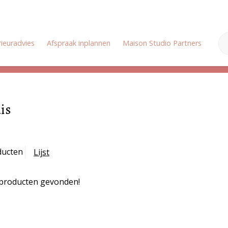
rieuradvies
Afspraak inplannen
Maison Studio Partners
Onz
Zomervakantie: Wij zijn gesloten van 18 juli tot en met 3 augustus
is
ducten
Lijst
producten gevonden!