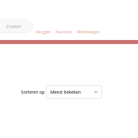
0
e Merken
Over ons
Projecten
Klantenservice
Inloggen
Favorites
Winkelwagen
Sorteren op