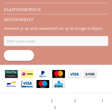
KLANTENSERVICE
NIEUWSBRIEF
Abonneer je op onze nieuwsbrief om op de hoogte te blijven.
ABONNEER
Algemene voorwaarden
|
Disclaimer
|
Privacy Policy
|
Sitemap
|
RSS Feed