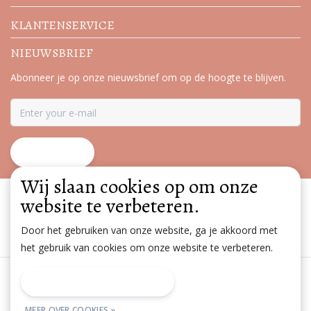
KLANTENSERVICE
NIEUWSBRIEF
Abonneer je op onze nieuwsbrief om op de hoogte te blijven.
ABONNEER
Wij slaan cookies op om onze
website te verbeteren.
Door het gebruiken van onze website, ga je akkoord met
het gebruik van cookies om onze website te verbeteren.
Algemene voorwaarden
|
Disclaimer
|
Privacy Policy
|
DIT BERICHT VERBERGEN
Sitemap
|
RSS Feed
MEER OVER COOKIES »