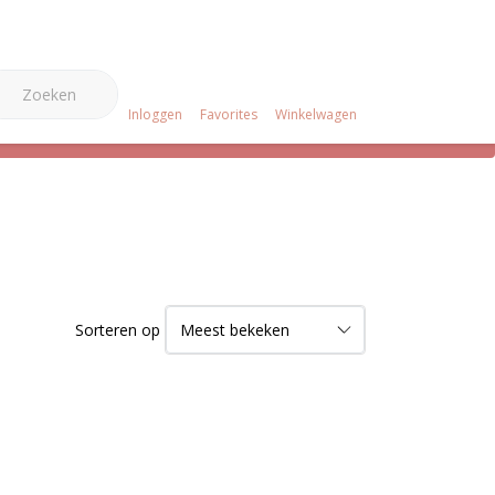
0
e Merken
Over ons
Projecten
Klantenservice
Inloggen
Favorites
Winkelwagen
Sorteren op