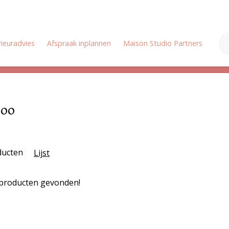
rieuradvies
Afspraak inplannen
Maison Studio Partners
Onz
Zomervakantie: Wij zijn gesloten van 18 juli tot en met 3 augustus
boo
ducten
Lijst
producten gevonden!