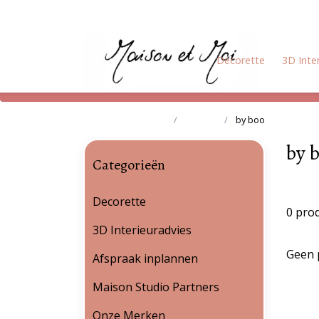
Decorette
3D Inte
Terug naar home
Merken
by boo
by 
Categorieën
Decorette
0 pro
3D Interieuradvies
Geen 
Afspraak inplannen
Maison Studio Partners
Onze Merken