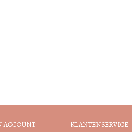
Volg de nieuwste trends en acties
N ACCOUNT
KLANTENSERVICE