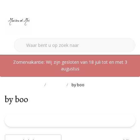
0
Zomervakantie: Wij zijn gesloten van 18 juli tot en met 3
augustus
Terug naar home
Merken
by boo
by boo
FILTER