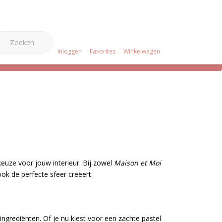
0
e Merken
Over ons
Projecten
Klantenservice
Inloggen
Favorites
Winkelwagen
euze voor jouw interieur. Bij zowel
Maison et Moi
ook de perfecte sfeer creëert.
ingrediënten. Of je nu kiest voor een zachte pastel