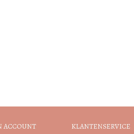
Volg de nieuwste trends en acties
N ACCOUNT
KLANTENSERVICE