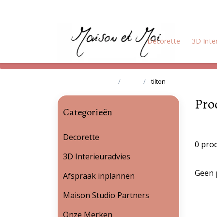
Decorette
3D Inte
Terug naar home
Tags
tilton
Pro
Categorieën
Decorette
0 pro
3D Interieuradvies
Geen 
Afspraak inplannen
Maison Studio Partners
Onze Merken