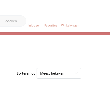
0
e Merken
Over ons
Projecten
Klantenservice
Inloggen
Favorites
Winkelwagen
Sorteren op