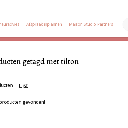
rieuradvies
Afspraak inplannen
Maison Studio Partners
Onz
Zomervakantie: Wij zijn gesloten van 18 juli tot en met 3 augustus
ducten getagd met tilton
ducten
Lijst
producten gevonden!