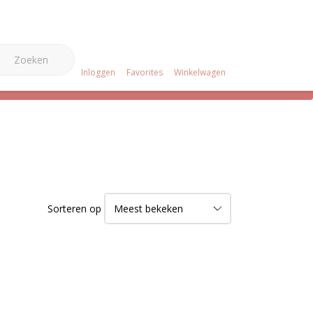
0
e Merken
Over ons
Projecten
Klantenservice
Inloggen
Favorites
Winkelwagen
Sorteren op