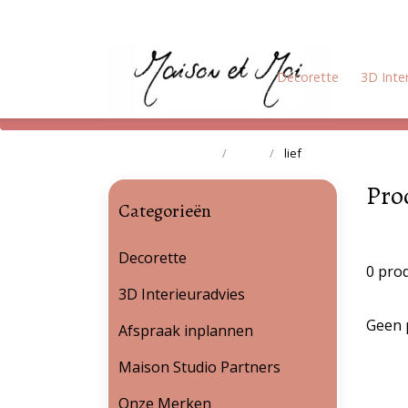
Decorette
3D Inte
Terug naar home
Tags
lief
Pro
Categorieën
Decorette
0 pro
3D Interieuradvies
Geen 
Afspraak inplannen
Maison Studio Partners
Onze Merken