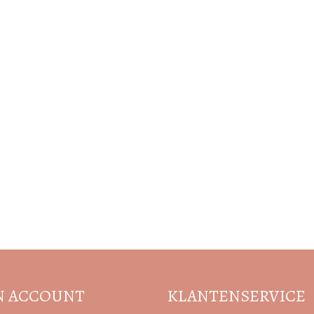
Volg de nieuwste trends en acties
N ACCOUNT
KLANTENSERVICE