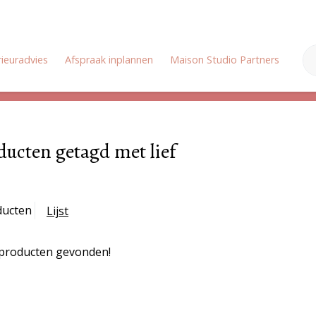
rieuradvies
Afspraak inplannen
Maison Studio Partners
Onz
Zomervakantie: Wij zijn gesloten van 18 juli tot en met 3 augustus
ducten getagd met lief
ducten
Lijst
producten gevonden!