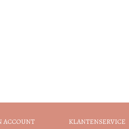
Volg de nieuwste trends en acties
N ACCOUNT
KLANTENSERVICE