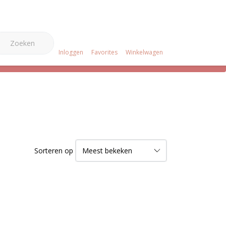
0
e Merken
Over ons
Projecten
Klantenservice
Inloggen
Favorites
Winkelwagen
Sorteren op