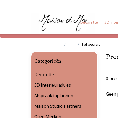
Decorette
3D Inte
Terug naar home
Tags
lief beursje
Pro
Categorieën
Decorette
0 pro
3D Interieuradvies
Geen 
Afspraak inplannen
Maison Studio Partners
Onze Merken