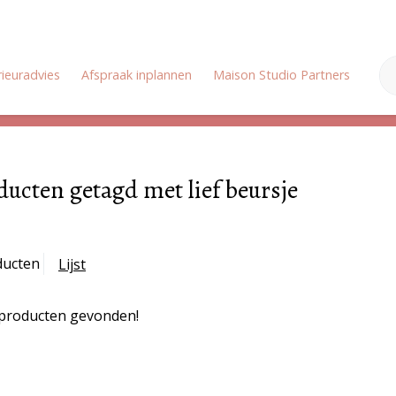
rieuradvies
Afspraak inplannen
Maison Studio Partners
Onz
Zomervakantie: Wij zijn gesloten van 18 juli tot en met 3 augustus
ducten getagd met lief beursje
ducten
Lijst
producten gevonden!