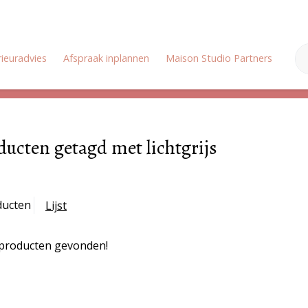
rieuradvies
Afspraak inplannen
Maison Studio Partners
Onz
Zomervakantie: Wij zijn gesloten van 18 juli tot en met 3 augustus
ducten getagd met lichtgrijs
ducten
Lijst
producten gevonden!