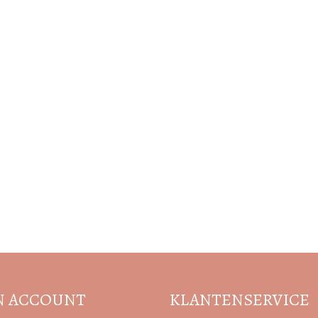
Volg de nieuwste trends en acties
N ACCOUNT
KLANTENSERVICE