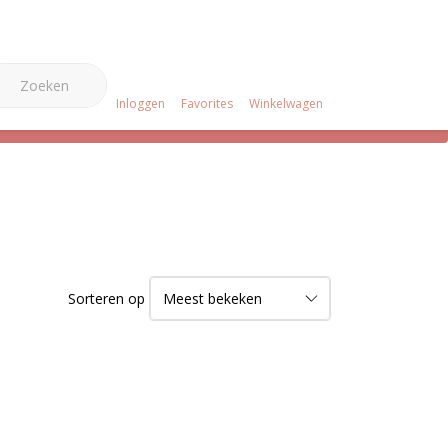
0
e Merken
Over ons
Projecten
Klantenservice
Inloggen
Favorites
Winkelwagen
Sorteren op