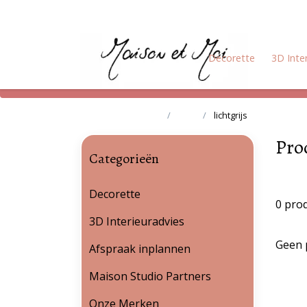
Decorette
3D Inte
Terug naar home
Tags
lichtgrijs
Pro
Categorieën
Decorette
0 pro
3D Interieuradvies
Geen 
Afspraak inplannen
Maison Studio Partners
Onze Merken