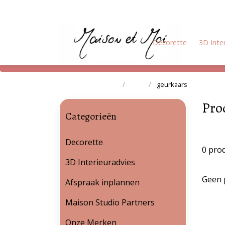
Decorette
3D Inte
Terug naar home
Tags
geurkaars
Pro
Categorieën
Decorette
0 pro
3D Interieuradvies
Geen 
Afspraak inplannen
Maison Studio Partners
Onze Merken