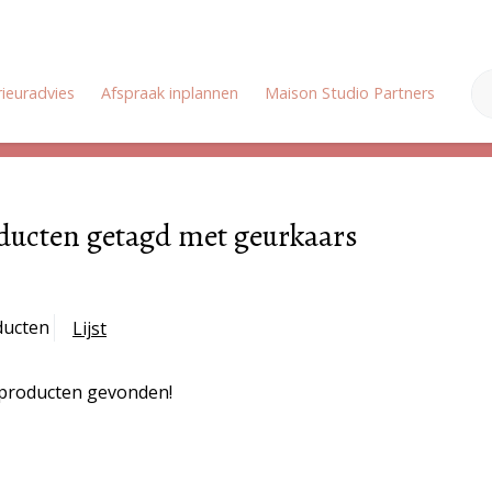
rieuradvies
Afspraak inplannen
Maison Studio Partners
Onz
Zomervakantie: Wij zijn gesloten van 18 juli tot en met 3 augustus
ducten getagd met geurkaars
ducten
Lijst
producten gevonden!