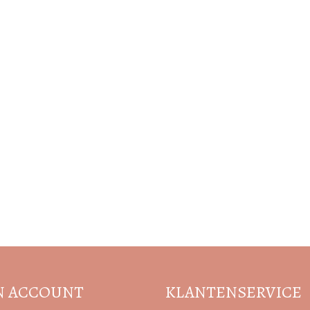
Volg de nieuwste trends en acties
N ACCOUNT
KLANTENSERVICE