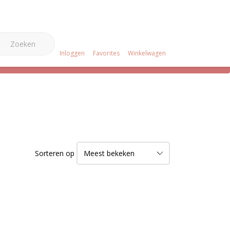
0
e Merken
Over ons
Projecten
Klantenservice
Inloggen
Favorites
Winkelwagen
Sorteren op