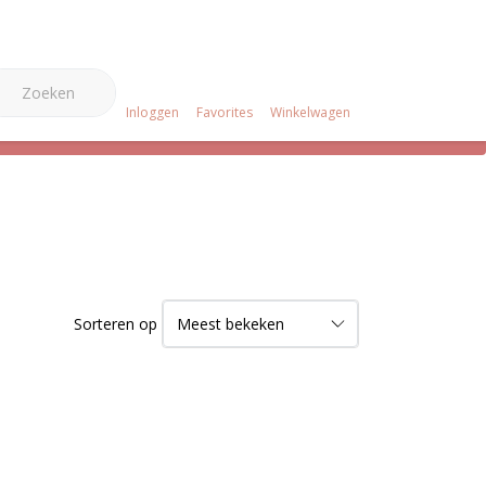
0
e Merken
Over ons
Projecten
Klantenservice
Inloggen
Favorites
Winkelwagen
Sorteren op