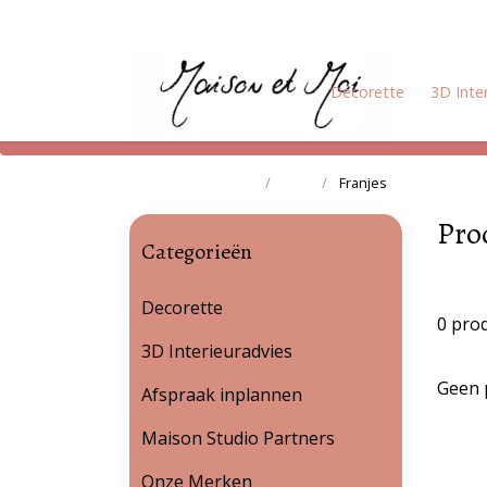
Decorette
3D Inte
Terug naar home
Tags
Franjes
Pro
Categorieën
Decorette
0 pro
3D Interieuradvies
Geen 
Afspraak inplannen
Maison Studio Partners
Onze Merken