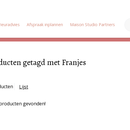
rieuradvies
Afspraak inplannen
Maison Studio Partners
Onz
Zomervakantie: Wij zijn gesloten van 18 juli tot en met 3 augustus
ducten getagd met Franjes
ducten
Lijst
producten gevonden!