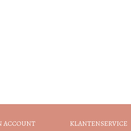
Volg de nieuwste trends en acties
N ACCOUNT
KLANTENSERVICE