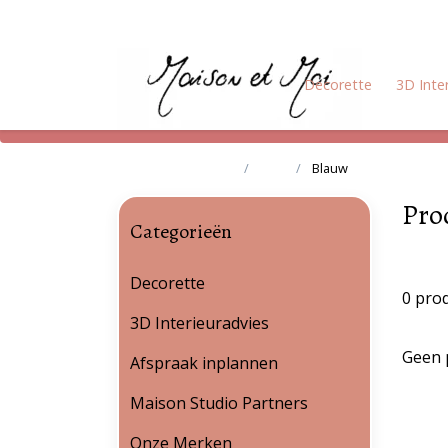
Decorette
3D Inte
Terug naar home
Tags
Blauw
Pro
Categorieën
Decorette
0 pro
3D Interieuradvies
Geen 
Afspraak inplannen
Maison Studio Partners
Onze Merken