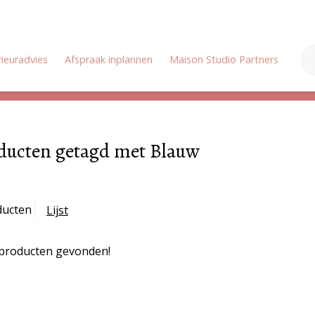
rieuradvies
Afspraak inplannen
Maison Studio Partners
Onz
Zomervakantie: Wij zijn gesloten van 18 juli tot en met 3 augustus
ducten getagd met Blauw
ducten
Lijst
producten gevonden!