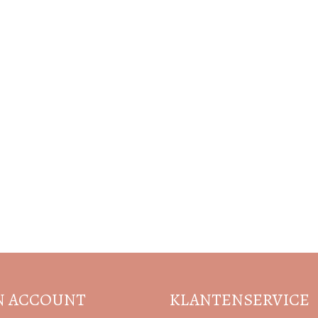
Volg de nieuwste trends en acties
N ACCOUNT
KLANTENSERVICE