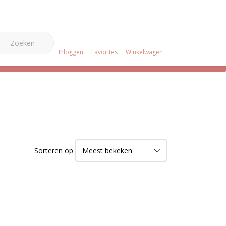
0
e Merken
Over ons
Projecten
Klantenservice
Inloggen
Favorites
Winkelwagen
Sorteren op