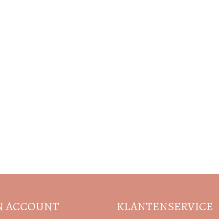
Volg de nieuwste trends en acties
N ACCOUNT
KLANTENSERVICE