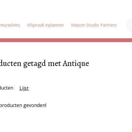
rieuradvies
Afspraak inplannen
Maison Studio Partners
Onz
Zomervakantie: Wij zijn gesloten van 18 juli tot en met 3 augustus
ducten getagd met Antique
ducten
Lijst
producten gevonden!