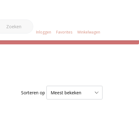
0
e Merken
Over ons
Projecten
Klantenservice
Inloggen
Favorites
Winkelwagen
Sorteren op