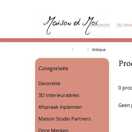
Decorette
3D Inte
Terug naar home
Tags
Antique
Pro
Categorieën
Decorette
0 pro
3D Interieuradvies
Geen 
Afspraak inplannen
Maison Studio Partners
Onze Merken