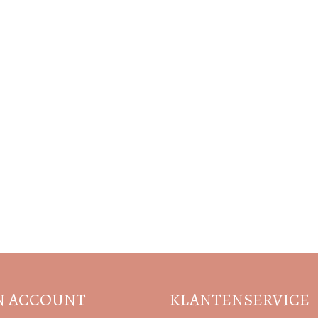
Volg de nieuwste trends en acties
N ACCOUNT
KLANTENSERVICE