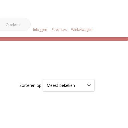
0
e Merken
Over ons
Projecten
Klantenservice
Inloggen
Favorites
Winkelwagen
Sorteren op