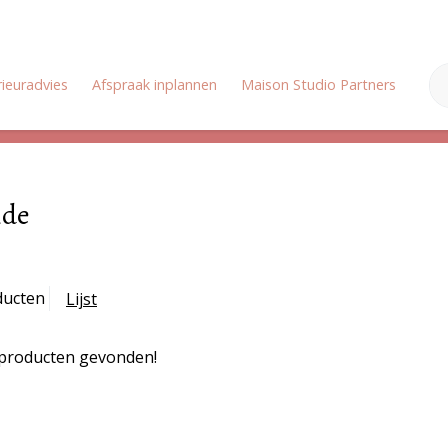
rieuradvies
Afspraak inplannen
Maison Studio Partners
Onz
Zomervakantie: Wij zijn gesloten van 18 juli tot en met 3 augustus
ide
ducten
Lijst
producten gevonden!