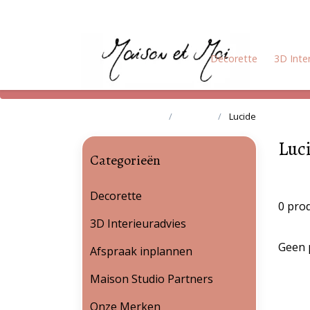
Decorette
3D Inte
Terug naar home
Merken
Lucide
Luc
Categorieën
Decorette
0 pro
3D Interieuradvies
Geen 
Afspraak inplannen
Maison Studio Partners
Onze Merken